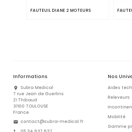
FAUTEUIL DIANE 2 MOTEURS
FAUTE
Informations
Nos Univ
Subra Medical
Aides tec
location_on
7 rue Jean de Guerlins
Releveurs
ZI Thibaud
31100 TOULOUSE
Incontine
France
Mobilité
contact@subra-medical.fr
email
Gamme p
05 34 637 637
call