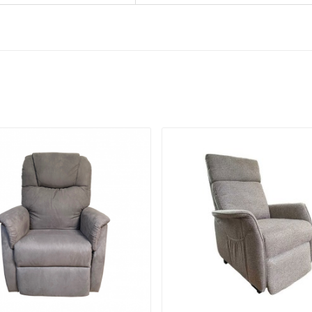





