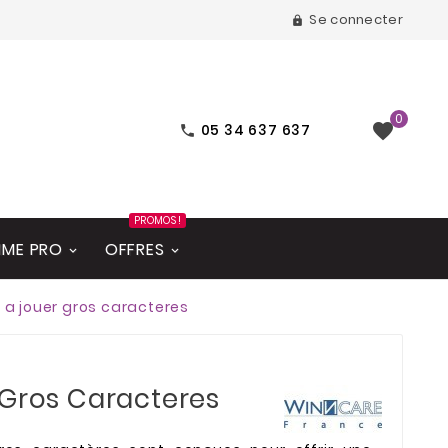
Se connecter

0

05 34 637 637

PROMOS !
ME PRO
OFFRES
 a jouer gros caracteres
 Gros Caracteres