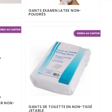



GANTS EXAMEN LATEX NON-
G
POUDRÉS
P



IR NON-
GANTS DE TOILETTE EN NON-TISSÉ
G
JETABLE
P