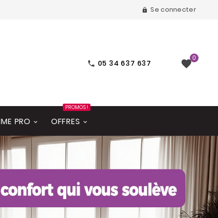
Se connecter

0

05 34 637 637

PROMOS !
ME PRO
OFFRES