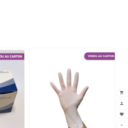



