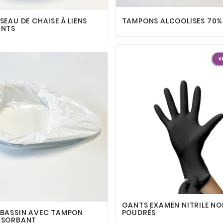






SEAU DE CHAISE À LIENS
TAMPONS ALCOOLISES 70%
ANTS






GANTS EXAMEN NITRILE NO
 BASSIN AVEC TAMPON
POUDRÉS
BSORBANT