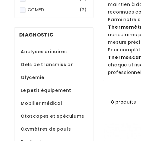
maintien à do
COMED
(2)
reconnues 
Parmi notre 
Thermomètr
DIAGNOSTIC
auriculaires 
mesure précis
Pour complét
Analyses urinaires
Thermoscan
Gels de transmission
chaque utili
professionnel
Glycémie
Le petit équipement
8 produits
Mobilier médical
Otoscopes et spéculums
Oxymètres de pouls