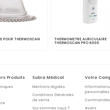






E POUR THERMOSCAN
THERMOMETRE AURICULAIRE
THERMOSCAN PRO 6000
ers Produits
Subra Médical
Votre Com
hniques
Mentions légales
Informations
personnelles
Conditions Générales
de vente
Commande
nce
Qui sommes nous ?
Avoirs