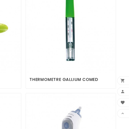



THERMOMETRE GALLIUM COMED



