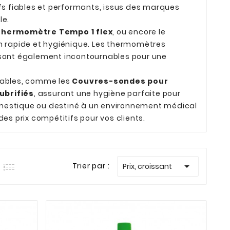
fs fiables et performants, issus des marques
le.
Thermomètre Tempo 1 flex
, ou encore le
ion rapide et hygiénique. Les thermomètres
 sont également incontournables pour une
nsables, comme les
Couvres-sondes pour
brifiés
, assurant une hygiène parfaite pour
mestique ou destiné à un environnement médical
es prix compétitifs pour vos clients.

Trier par :
Prix, croissant