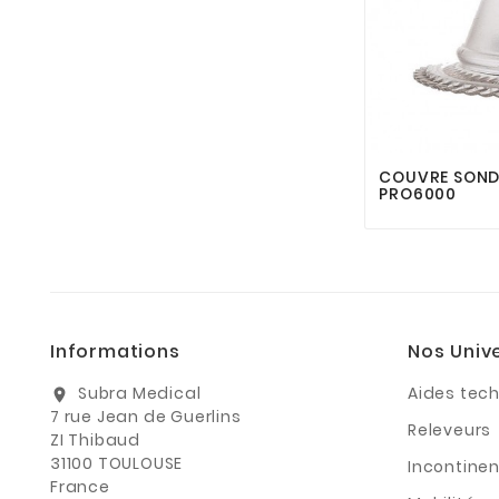
COUVRE SOND
PRO6000
Informations
Nos Univ
Subra Medical
Aides tec
location_on
7 rue Jean de Guerlins
Releveurs
ZI Thibaud
31100 TOULOUSE
Incontine
France