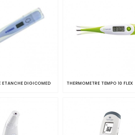






 ETANCHE DIGICOMED
THERMOMETRE TEMPO 10 FLEX