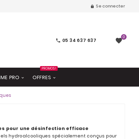
Se connecter

0

05 34 637 637

PROMOS !
ME PRO
OFFRES
iques
s pour une désinfection efficace
gels hydroalcooliques spécialement conçus pour