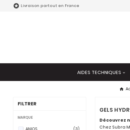

Livraison partout en France
AIDES TECHNIQUES
A
FILTRER
GELS HYD
MARQUE
Découvrez n
Chez Subra M
ANIOS
(3)