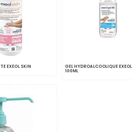






TE EXEOL SKIN
GEL HYDROALCOOLIQUE EXEOL
100ML