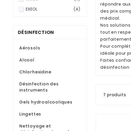
répondre aux
EXEOL
(4)
des prix comp
médical.
Nos solutions 
DÉSINFECTION
tout en respe
parfaitement
Pour complét
Aérosols
idéale pour 
Alcool
Faites conf
désinfection
Chlorhexidine
Désinfection des
instruments
7 produits
Gels hydroalcooliques
Lingettes
Nettoyage et