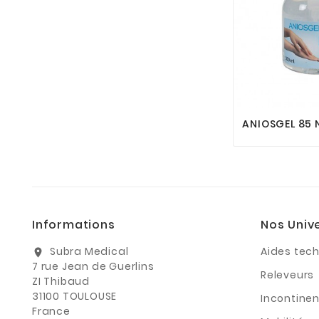
ANIOSGEL 85 
Informations
Nos Univ
Subra Medical
Aides tec
location_on
7 rue Jean de Guerlins
Releveurs
ZI Thibaud
31100 TOULOUSE
Incontine
France