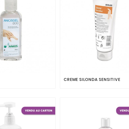






0
CREME SILONDA SENSITIVE