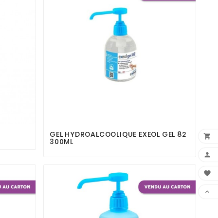



GEL HYDROALCOOLIQUE EXEOL GEL 82

300ML


