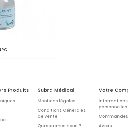



NPC
ers Produits
Subra Médical
Votre Com
hniques
Mentions légales
Informations
personnelles
Conditions Générales
de vente
Commande
nce
Qui sommes nous ?
Avoirs