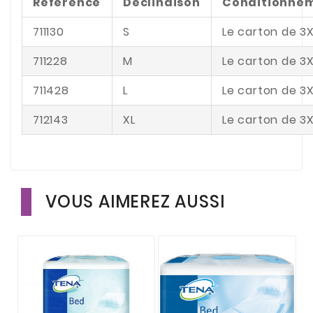
Référence
Déclinaison
Conditionne
711130
S
Le carton de 3
711228
M
Le carton de 3
711428
L
Le carton de 3
712143
XL
Le carton de 3
VOUS AIMEREZ AUSSI